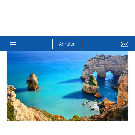

Anrufen